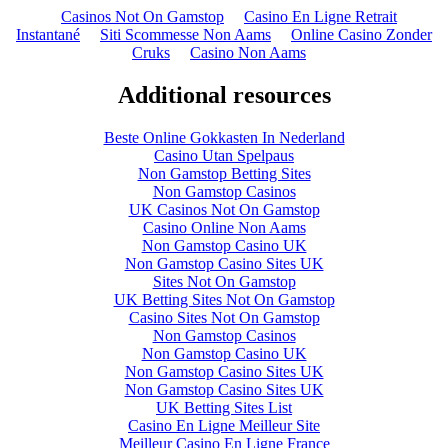
Casinos Not On Gamstop
Casino En Ligne Retrait
Instantané
Siti Scommesse Non Aams
Online Casino Zonder
Cruks
Casino Non Aams
Additional resources
Beste Online Gokkasten In Nederland
Casino Utan Spelpaus
Non Gamstop Betting Sites
Non Gamstop Casinos
UK Casinos Not On Gamstop
Casino Online Non Aams
Non Gamstop Casino UK
Non Gamstop Casino Sites UK
Sites Not On Gamstop
UK Betting Sites Not On Gamstop
Casino Sites Not On Gamstop
Non Gamstop Casinos
Non Gamstop Casino UK
Non Gamstop Casino Sites UK
Non Gamstop Casino Sites UK
UK Betting Sites List
Casino En Ligne Meilleur Site
Meilleur Casino En Ligne France