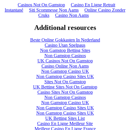
Casinos Not On Gamstop
Casino En Ligne Retrait
Instantané
Siti Scommesse Non Aams
Online Casino Zonder
Cruks
Casino Non Aams
Additional resources
Beste Online Gokkasten In Nederland
Casino Utan Spelpaus
Non Gamstop Betting Sites
Non Gamstop Casinos
UK Casinos Not On Gamstop
Casino Online Non Aams
Non Gamstop Casino UK
Non Gamstop Casino Sites UK
Sites Not On Gamstop
UK Betting Sites Not On Gamstop
Casino Sites Not On Gamstop
Non Gamstop Casinos
Non Gamstop Casino UK
Non Gamstop Casino Sites UK
Non Gamstop Casino Sites UK
UK Betting Sites List
Casino En Ligne Meilleur Site
Meilleur Casino En Ligne France