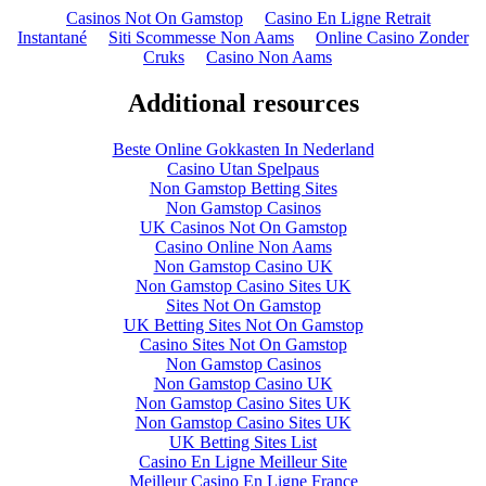
Casinos Not On Gamstop
Casino En Ligne Retrait
Instantané
Siti Scommesse Non Aams
Online Casino Zonder
Cruks
Casino Non Aams
Additional resources
Beste Online Gokkasten In Nederland
Casino Utan Spelpaus
Non Gamstop Betting Sites
Non Gamstop Casinos
UK Casinos Not On Gamstop
Casino Online Non Aams
Non Gamstop Casino UK
Non Gamstop Casino Sites UK
Sites Not On Gamstop
UK Betting Sites Not On Gamstop
Casino Sites Not On Gamstop
Non Gamstop Casinos
Non Gamstop Casino UK
Non Gamstop Casino Sites UK
Non Gamstop Casino Sites UK
UK Betting Sites List
Casino En Ligne Meilleur Site
Meilleur Casino En Ligne France