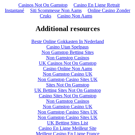
Casinos Not On Gamstop
Casino En Ligne Retrait
Instantané
Siti Scommesse Non Aams
Online Casino Zonder
Cruks
Casino Non Aams
Additional resources
Beste Online Gokkasten In Nederland
Casino Utan Spelpaus
Non Gamstop Betting Sites
Non Gamstop Casinos
UK Casinos Not On Gamstop
Casino Online Non Aams
Non Gamstop Casino UK
Non Gamstop Casino Sites UK
Sites Not On Gamstop
UK Betting Sites Not On Gamstop
Casino Sites Not On Gamstop
Non Gamstop Casinos
Non Gamstop Casino UK
Non Gamstop Casino Sites UK
Non Gamstop Casino Sites UK
UK Betting Sites List
Casino En Ligne Meilleur Site
Meilleur Casino En Ligne France